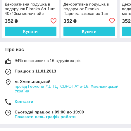
Декоративна подушка в
Декоративна подушка в
Деко
подарунок Firanka Art 1шт
подарунок Firanka
пода
40х40см молочний з
Парочка закоханих 1шт
мете
фіолетовим (па_03)
35х35см молочний з
моло
352
352
352
₴
₴
червоним і чорним
роже
(па_14)
Купити
Купити
Про нас
94% позитивних з 16 відгуків за рік
Працює з 11.01.2013
м. Хмельницький
проїзд Геологів 7\1 ТЦ "ЄВРОПА" а-16, Хмельницький,
Україна
Контакти
Сьогодні працює з 09:00 до 19:00
Показати весь графік роботи