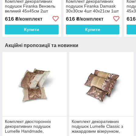
Комплект декоративних
Комплект декоративних
Комп
подушок Firanka Вензель
подушок Firanka Damask
поду
великий 45х45см 2шт
30х30см 4шт 40х21см 1шт
45х3
40х20см 1шт рожево
бордові з пісочним
сріб
616
616
616
₴/комплект
₴/комплект
коричневі (п_0171)
коронки (п_0267)
Купити
Купити
Акційні пропозиції та новинки
Комплект двосторонніх
Комплект декоративних
декоративних подушок
подушок Lumelle Classic з
Lumelle Handmade,
жакардовим візерунком,
коричнево-бежевий, 40×40
коричнево-бежевий, 60×30