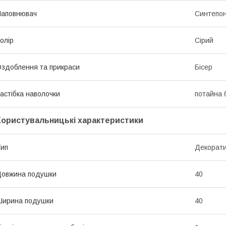
Наповнювач
Синтепо
олір
Сірий
здоблення та прикраси
Бісер
астібка наволочки
потайна 
Користувальницькі характеристики
ип
Декорат
овжина подушки
40
Ширина подушки
40