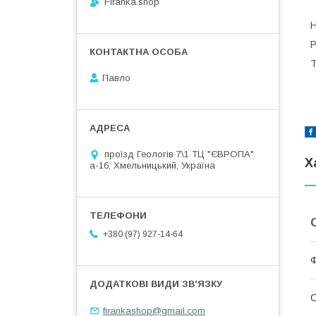
Firanka.shop
Н
Р
Т
Павло
проїзд Геологів 7\1 ТЦ "ЄВРОПА"
Х
а-16, Хмельницький, Україна
+380 (97) 927-14-64
О
firankashop@gmail.com