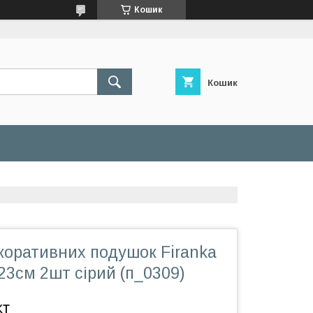
Кошик
Кошик
коративних подушок Firanka
3см 2шт сірий (п_0309)
кт