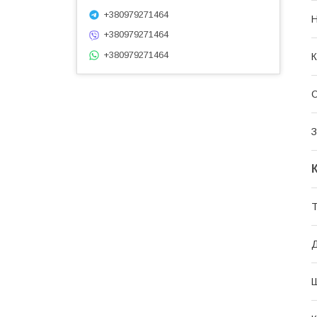
+380979271464
+380979271464
+380979271464
К
О
З
Т
Д