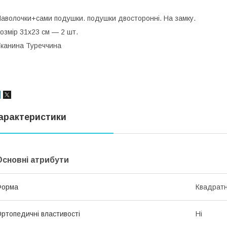
аволочки+сами подушки. подушки двосторонні. На замку.
озмір 31х23 см — 2 шт.
канина Туреччина
арактеристики
Основні атрибути
Форма
Квадрат
ртопедичні властивості
Ні