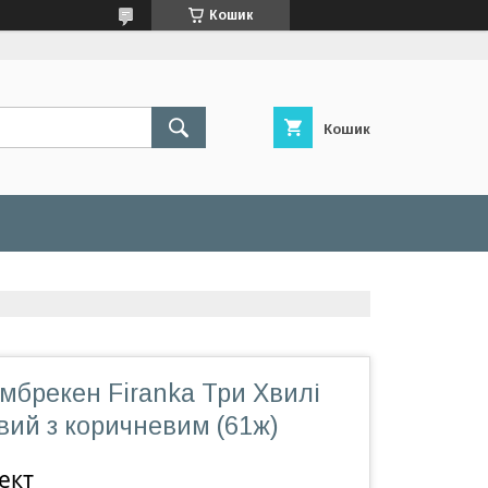
Кошик
Кошик
мбрекен Firanka Три Хвилі
вий з коричневим (61ж)
ект