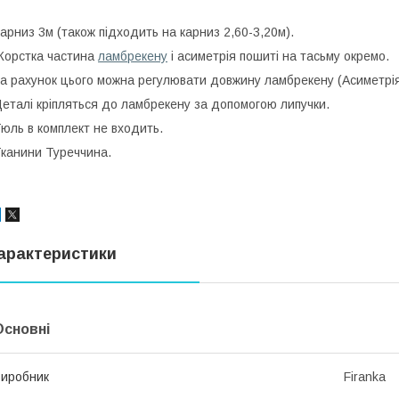
арниз 3м (також підходить на карниз 2,60-3,20м).
орстка частина
ламбрекену
і асиметрія пошиті на тасьму окремо.
а рахунок цього можна регулювати довжину ламбрекену (Асиметрія 
еталі кріпляться до ламбрекену за допомогою липучки.
юль в комплект не входить.
канини Туреччина.
арактеристики
Основні
иробник
Firanka