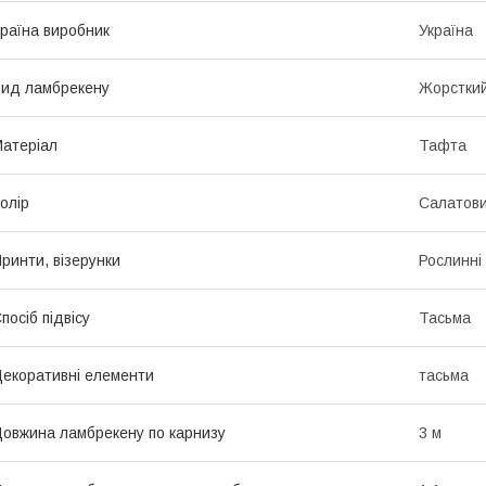
раїна виробник
Україна
ид ламбрекену
Жорстки
атеріал
Тафта
олір
Салатов
ринти, візерунки
Рослинні
посіб підвісу
Тасьма
екоративні елементи
тасьма
овжина ламбрекену по карнизу
3 м