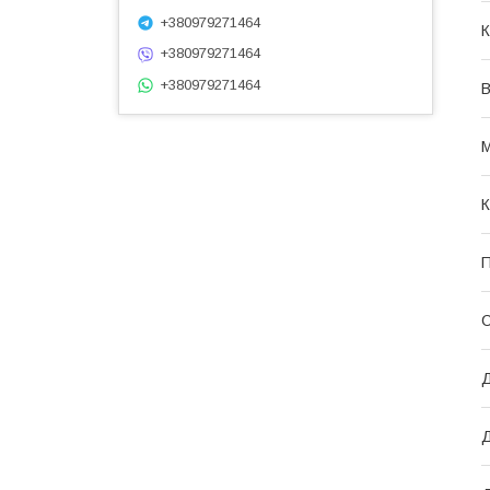
+380979271464
К
+380979271464
+380979271464
В
М
К
П
С
Д
Д