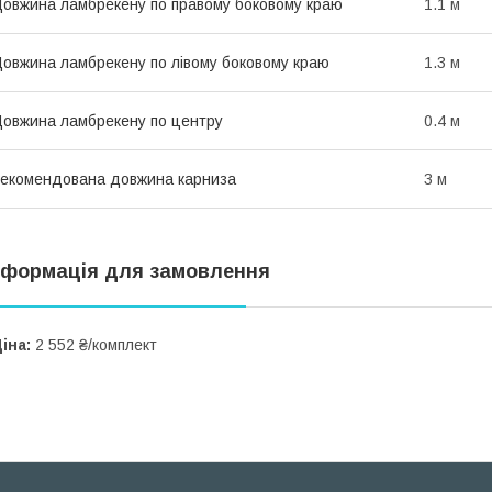
овжина ламбрекену по правому боковому краю
1.1 м
овжина ламбрекену по лівому боковому краю
1.3 м
овжина ламбрекену по центру
0.4 м
екомендована довжина карниза
3 м
нформація для замовлення
іна:
2 552 ₴/комплект