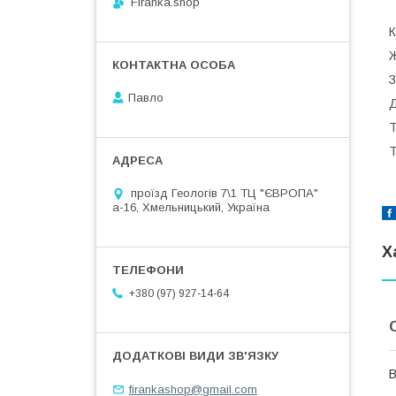
Firanka.shop
К
Ж
З
Павло
Д
Т
Т
проїзд Геологів 7\1 ТЦ "ЄВРОПА"
а-16, Хмельницький, Україна
Х
+380 (97) 927-14-64
В
firankashop@gmail.com