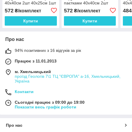
40х40см 2шт 40х25см 1шт
паєтками 40х40см 2шт
40х4
темно фіолетові з
40х25см 1шт молочні
сала
572
572
484
₴/комплект
₴/комплект
паєтками (п_0426)
(п_0535)
Купити
Купити
Про нас
94% позитивних з 16 відгуків за рік
Працює з 11.01.2013
м. Хмельницький
проїзд Геологів 7\1 ТЦ "ЄВРОПА" а-16, Хмельницький,
Україна
Контакти
Сьогодні працює з 09:00 до 19:00
Показати весь графік роботи
Про нас