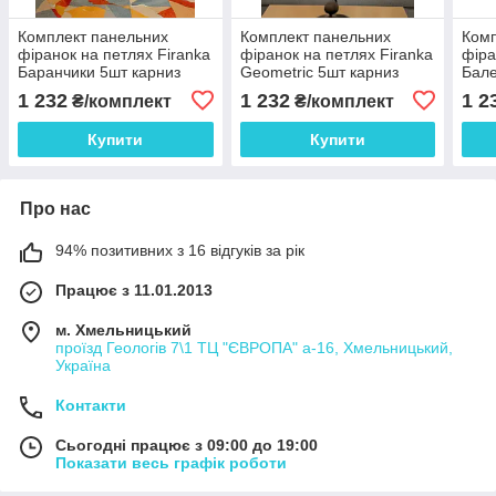
Комплект панельних
Комплект панельних
Комп
фіранок на петлях Firanka
фіранок на петлях Firanka
фіра
Баранчики 5шт карниз
Geometric 5шт карниз
Бале
190см блакитний із
230см Бірюзовий з
250с
1 232
1 232
1 2
₴/комплект
₴/комплект
салатовим (1_2п)
шоколадним (70_7п)
(1_6
Купити
Купити
Про нас
94% позитивних з 16 відгуків за рік
Працює з 11.01.2013
м. Хмельницький
проїзд Геологів 7\1 ТЦ "ЄВРОПА" а-16, Хмельницький,
Україна
Контакти
Сьогодні працює з 09:00 до 19:00
Показати весь графік роботи