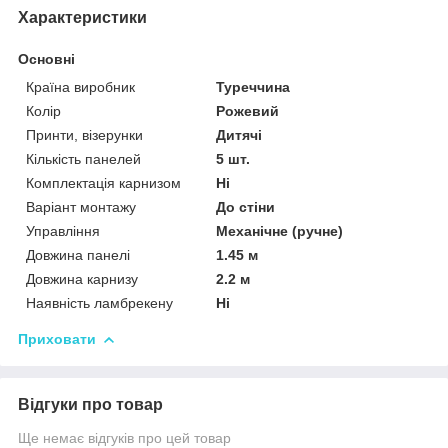
Характеристики
Основні
Країна виробник
Туреччина
Колір
Рожевий
Принти, візерунки
Дитячі
Кількість панелей
5 шт.
Комплектація карнизом
Ні
Варіант монтажу
До стіни
Управління
Механічне (ручне)
Довжина панелі
1.45 м
Довжина карнизу
2.2 м
Наявність ламбрекену
Ні
Приховати
Відгуки про товар
Ще немає відгуків про цей товар