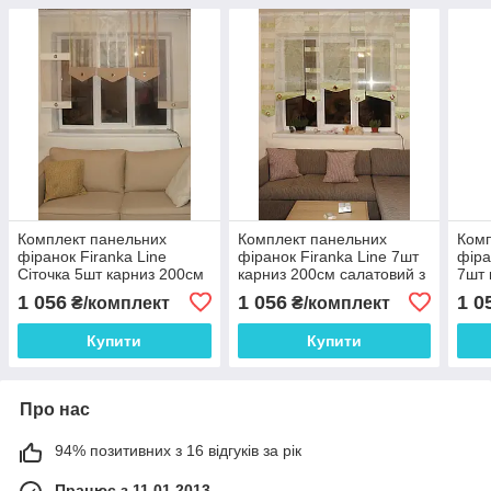
Комплект панельних
Комплект панельних
Комп
фіранок Firanka Line
фіранок Firanka Line 7шт
фіра
Сіточка 5шт карниз 200см
карниз 200см салатовий з
7шт 
золотистий з бежевим
бежевим (10_3п)
моло
1 056
1 056
1 0
₴/комплект
₴/комплект
(12_6п)
(23_
Купити
Купити
Про нас
94% позитивних з 16 відгуків за рік
Працює з 11.01.2013