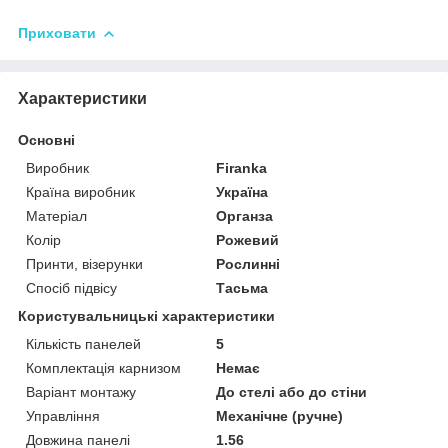
Приховати
Характеристики
Основні
Виробник
Firanka
Країна виробник
Україна
Матеріал
Органза
Колір
Рожевий
Принти, візерунки
Рослинні
Спосіб підвісу
Тасьма
Користувальницькі характеристики
Кількість панелей
5
Комплектація карнизом
Немає
Варіант монтажу
До стелі або до стіни
Управління
Механічне (ручне)
Довжина панелі
1.56