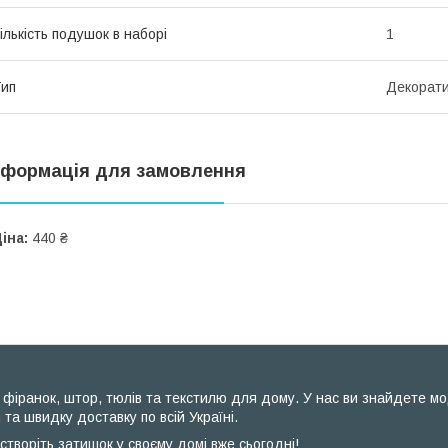
ількість подушок в наборі
1
ип
Декорат
нформація для замовлення
іна:
440 ₴
фіранок, штор, тюлів та текстилю для дому. У нас ви знайдете модел
 та швидку доставку по всій Україні.
створіть затишок у своєму домі вже сьогодні!