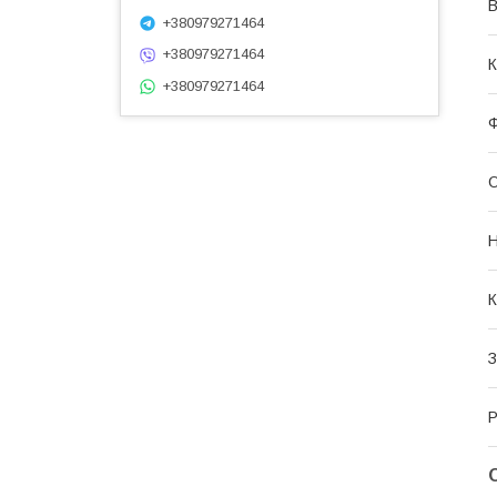
В
+380979271464
+380979271464
К
+380979271464
О
К
З
Р