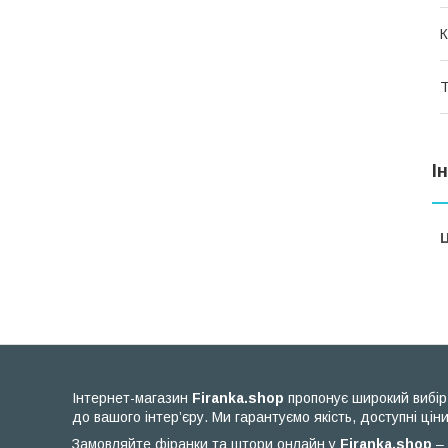
К
Т
І
Ц
Інтернет-магазин
Firanka.shop
пропонує широкий вибір 
до вашого інтер’єру. Ми гарантуємо якість, доступні ціни
Замовляйте фіранки та штори онлайн у
Firanka.shop
– 