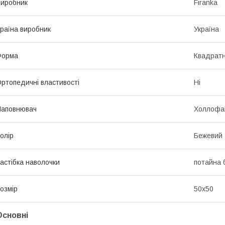
иробник
Firanka
раїна виробник
Україна
Форма
Квадрат
ртопедичні властивості
Ні
Наповнювач
Холлофа
олір
Бежевий
астібка наволочки
потайна 
озмір
50х50
Основні