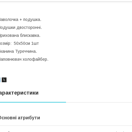
аволочка + подушка.
одушки двосторонні.
рихована блискавка.
озмір: 50х50см 1шт
канина Туреччина.
аповнювач холофайбер.
арактеристики
Основні атрибути