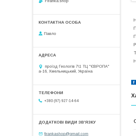
Firanka.shop
Н
П
Павло
П
Р
Т
Н
проїзд Геологів 7\1 ТЦ "ЄВРОПА"
а-16, Хмельницький, Україна
Х
+380 (97) 927-14-64
firankashop@gmail.com