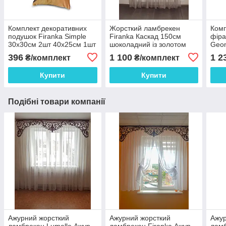
Комплект декоративних
Жорсткий ламбрекен
Комп
подушок Firanka Simple
Firanka Каскад 150см
фіра
30х30см 2шт 40х25см 1шт
шоколадний із золотом
Geom
коричневий молочний
(121_7ж)
230с
396
1 100
1 2
₴/комплект
₴/комплект
шоколадний (п_0062)
шоко
Купити
Купити
Подібні товари компанії
Ажурний жорсткий
Ажурний жорсткий
Ажур