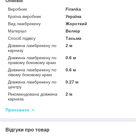
Основні
Виробник
Firanka
Країна виробник
Україна
Вид ламбрекену
Жорсткий
Матеріал
Велюр
Спосіб підвісу
Тасьма
Довжина ламбрекену по
2 м
карнизу
Довжина ламбрекену по
0.6 м
правому боковому краю
Довжина ламбрекену по
0.6 м
лівому боковому краю
Довжина ламбрекену по
0.27 м
центру
Рекомендована довжина
2 м
карниза
Приховати
Відгуки про товар