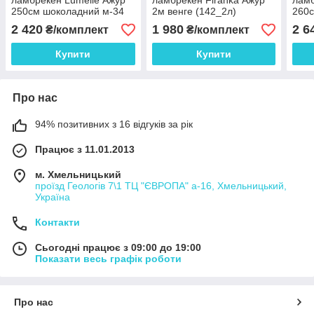
ламбрекен Lumelle Ажур
ламбрекен Firanka Ажур
ламб
250см шоколадний м-34
2м венге (142_2л)
260с
(142_6л)
(140
2 420
1 980
2 6
₴/комплект
₴/комплект
Купити
Купити
Про нас
94% позитивних з 16 відгуків за рік
Працює з 11.01.2013
м. Хмельницький
проїзд Геологів 7\1 ТЦ "ЄВРОПА" а-16, Хмельницький,
Україна
Контакти
Сьогодні працює з 09:00 до 19:00
Показати весь графік роботи
Про нас