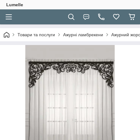
Lumelle
Товари та послуги
Ажурні ламбрекени
Ажурний жорс