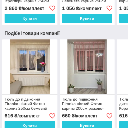
Ієрогліфи карниз 250см
Левенята карниз 250см
карн
молочний (20_1т)
бежевий (2_1кд)
беже
2 860
1 056
1 0
₴/комплект
₴/комплект
Купити
Купити
Подібні товари компанії
Тюль до підвіконня
Тюль до підвіконня
Тюль
Firanka ніжний Фатин
Firanka ніжний Фатин
дитя
карниз 250см бежевий
карниз 200см рожево-
Кора
(36_5а)
червоний (36_7а)
біли
616
660
616
₴/комплект
₴/комплект
Купити
Купити