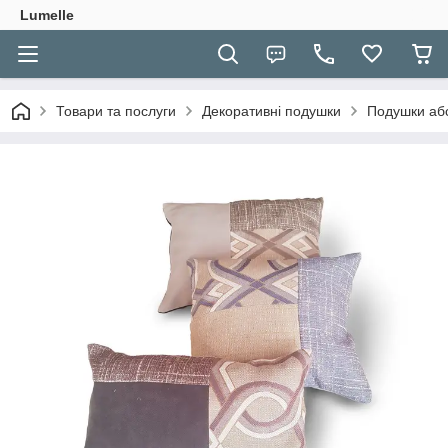
Lumelle
Товари та послуги
Декоративні подушки
Подушки абст