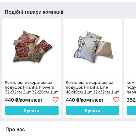
Подібні товари компанії
Комплект декоративних
Комплект декоративних
Комп
подушок Firanka Flowers
подушок Firanka Line
поду
32х32см 2шт 32х20см 1шт
40х40см 1шт 32х32см 1шт
парч
бежеві з бордовим
30х27см 1шт кавовий
33х2
440
440
352
₴/комплект
₴/комплект
(п_0317)
(п_0429)
різн
Купити
Купити
Про нас