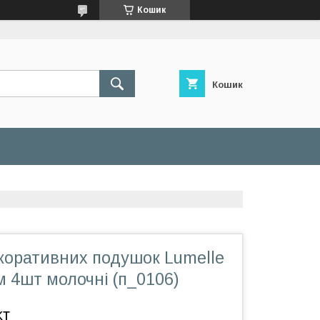
Кошик
Кошик
коративних подушок Lumelle
 4шт молочні (п_0106)
кт