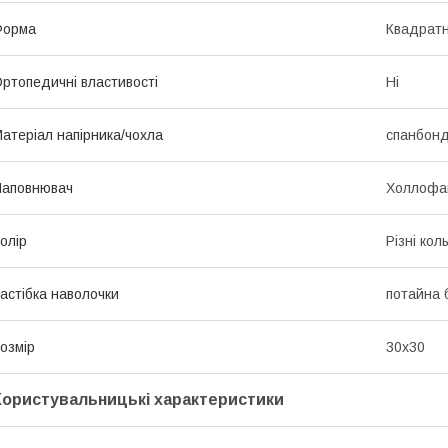
Форма
Квадрат
ртопедичні властивості
Ні
атеріал напірника/чохла
спанбон
Наповнювач
Холлофа
олір
Різні кол
астібка наволочки
потайна 
озмір
30х30
Користувальницькі характеристики