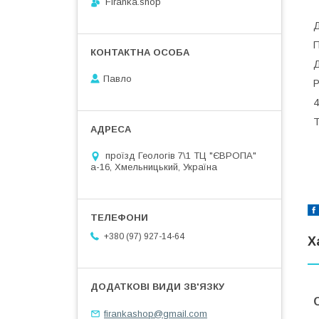
Firanka.shop
Д
П
Д
Павло
Р
4
Т
проїзд Геологів 7\1 ТЦ "ЄВРОПА"
а-16, Хмельницький, Україна
+380 (97) 927-14-64
Х
firankashop@gmail.com