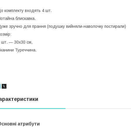
о комплекту входять 4 шт.
отайна блискавка.
уже зручно для прання (подушку вийняли-наволочку постирали)
озмір:
 шт. — 30х30 см,
канини Туреччина.
арактеристики
Основні атрибути