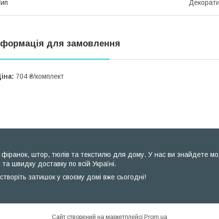
ип
Декорат
нформація для замовлення
іна:
704 ₴/комплект
фіранок, штор, тюлів та текстилю для дому. У нас ви знайдете модел
 та швидку доставку по всій Україні.
створіть затишок у своєму домі вже сьогодні!
Сайт створений на маркетплейсі
Prom.ua