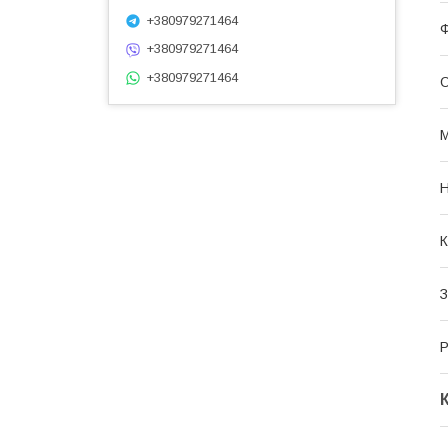
+380979271464
+380979271464
+380979271464
О
М
К
З
Р