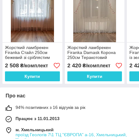
Жорсткий ламбрекен
Жорсткий ламбрекен
Жор
Firanka Стайл 250см
Firanka Damask Корона
Fira
бежевий зі сріблястим
250см Теракотовий
із з
(48_8ж)
(140_5ж)
2 508
2 420
2 4
₴/комплект
₴/комплект
Купити
Купити
Про нас
94% позитивних з 16 відгуків за рік
Працює з 11.01.2013
м. Хмельницький
проїзд Геологів 7\1 ТЦ "ЄВРОПА" а-16, Хмельницький,