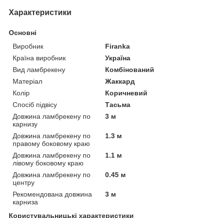
Характеристики
Основні
Виробник
Firanka
Країна виробник
Україна
Вид ламбрекену
Комбінований
Матеріал
Жаккард
Колір
Коричневий
Спосіб підвісу
Тасьма
Довжина ламбрекену по
3 м
карнизу
Довжина ламбрекену по
1.3 м
правому боковому краю
Довжина ламбрекену по
1.1 м
лівому боковому краю
Довжина ламбрекену по
0.45 м
центру
Рекомендована довжина
3 м
карниза
Користувальницькі характеристики