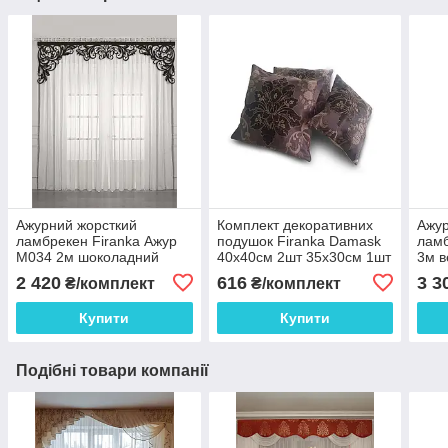
Ажурний жорсткий
Комплект декоративних
Ажур
ламбрекен Firanka Ажур
подушок Firanka Damask
ламб
М034 2м шоколадний
40х40см 2шт 35х30см 1шт
3м в
венге (142_5л)
венге (п_0676)
2 420
616
3 3
₴/комплект
₴/комплект
Купити
Купити
Подібні товари компанії