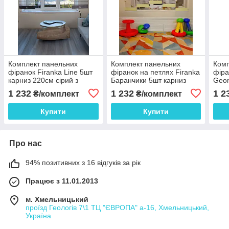
Комплект панельних
Комплект панельних
Комп
фіранок Firanka Line 5шт
фіранок на петлях Firanka
фіра
карниз 220см сірий з
Баранчики 5шт карниз
Geom
чорним (10_7п)
190см блакитний із
230с
1 232
1 232
1 2
₴/комплект
₴/комплект
салатовим (1_2п)
шоко
Купити
Купити
Про нас
94% позитивних з 16 відгуків за рік
Працює з 11.01.2013
м. Хмельницький
проїзд Геологів 7\1 ТЦ "ЄВРОПА" а-16, Хмельницький,
Україна