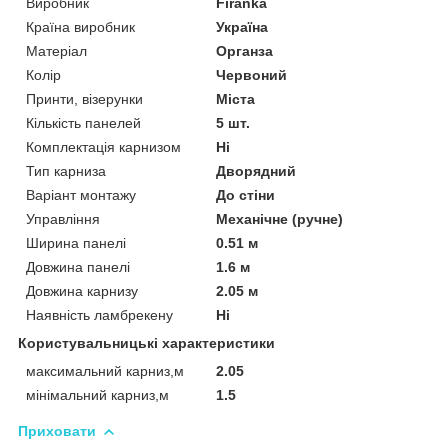
Виробник
Firanka
Країна виробник
Україна
Матеріал
Органза
Колір
Червоний
Принти, візерунки
Міста
Кількість панелей
5 шт.
Комплектація карнизом
Ні
Тип карниза
Дворядний
Варіант монтажу
До стіни
Управління
Механічне (ручне)
Ширина панелі
0.51 м
Довжина панелі
1.6 м
Довжина карнизу
2.05 м
Наявність ламбрекену
Ні
Користувальницькі характеристики
максимальний карниз,м
2.05
мінімальний карниз,м
1.5
Приховати