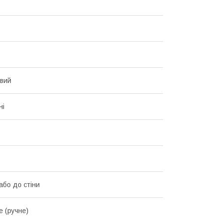
вий
ні
або до стіни
е (ручне)