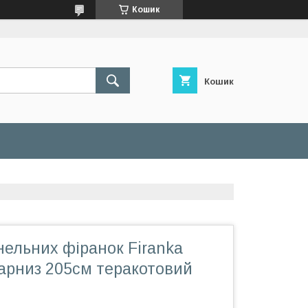
Кошик
Кошик
нельних фіранок Firanka
карниз 205см теракотовий