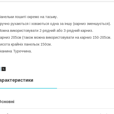
анельки пошиті окремо на тасьму.
ручно рухаються і ховаються одна за іншу (карниз зменшується).
ожна використовувати 2-рядний або 3-рядний карниз.
арниз 205см (також можна використовувати на карниз 150-205см.
исота крайніх панельок 150см.
канина Туреччина.
арактеристики
Основні