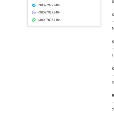
В
+380979271464
+380979271464
К
+380979271464
М
К
П
К
К
В
У