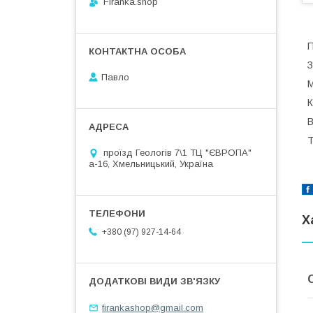
Firanka.shop
П
З
Павло
М
К
В
Т
проїзд Геологів 7\1 ТЦ "ЄВРОПА"
а-16, Хмельницький, Україна
Х
+380 (97) 927-14-64
firankashop@gmail.com