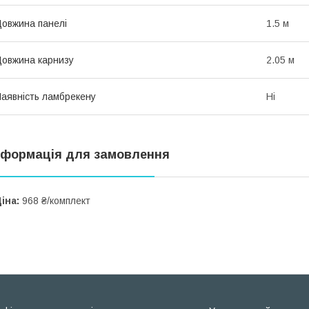
овжина панелі
1.5 м
овжина карнизу
2.05 м
аявність ламбрекену
Ні
нформація для замовлення
іна:
968 ₴/комплект