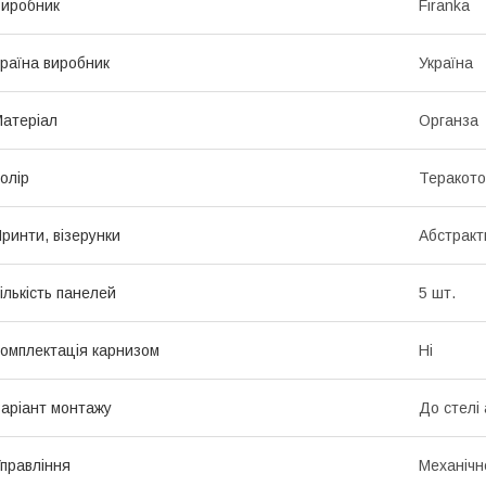
иробник
Firanka
раїна виробник
Україна
атеріал
Органза
олір
Теракото
ринти, візерунки
Абстракт
ількість панелей
5 шт.
омплектація карнизом
Ні
аріант монтажу
До стелі 
правління
Механічн