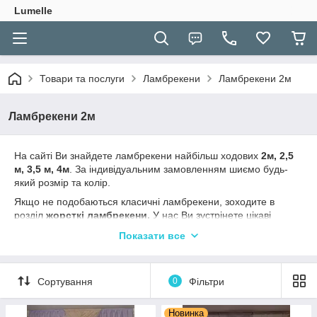
Lumelle
Товари та послуги
Ламбрекени
Ламбрекени 2м
Ламбрекени 2м
На сайті Ви знайдете ламбрекени найбільш ходових
2м, 2,5
м, 3,5 м, 4м
. За індивідуальним замовленням шиємо будь-
який розмір та колір.
Якщо не подобаються класичні ламбрекени, зоходите в
розділ
жорсткі ламбрекени.
У нас Ви зустрінете цікаві
моделі і прийнятні ціни
.
Показати все
На сайті великий вибір
тюль до підвіконня
, готових арок і
готових комплектів
. Купуйте новинки: це
японські і
римські шторки.
Сортування
0
Фільтри
З допомогою наших дизайнерів зробіть Ваше віконця
"ексклюзивним"
Новинка