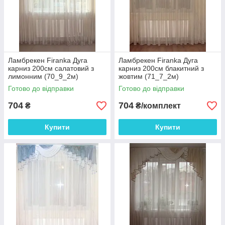
Ламбрекен Firanka Дуга
Ламбрекен Firanka Дуга
карниз 200см салатовий з
карниз 200см блакитний з
лимонним (70_9_2м)
жовтим (71_7_2м)
Готово до відправки
Готово до відправки
704
704
₴
₴/комплект
Купити
Купити