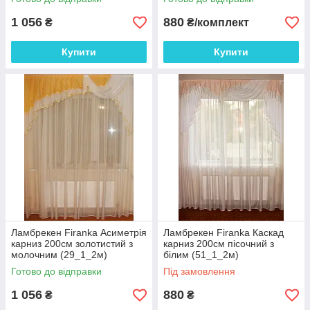
1 056
880
₴
₴/комплект
Купити
Купити
Ламбрекен Firanka Асиметрія
Ламбрекен Firanka Каскад
карниз 200см золотистий з
карниз 200см пісочний з
молочним (29_1_2м)
білим (51_1_2м)
Готово до відправки
Під замовлення
1 056
880
₴
₴