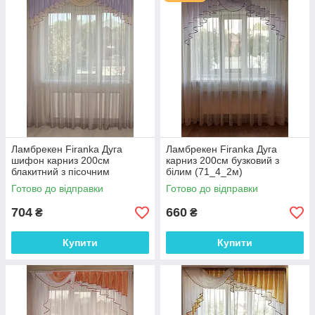
Ламбрекен Firanka Дуга
Ламбрекен Firanka Дуга
шифон карниз 200см
карниз 200см бузковий з
блакитний з пісочним
білим (71_4_2м)
(71_3_2м)
Готово до відправки
Готово до відправки
704
660
₴
₴
Купити
Купити