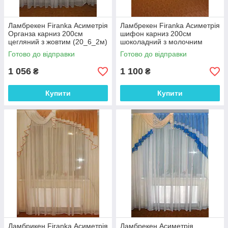
Ламбрекен Firanka Асиметрія
Ламбрекен Firanka Асиметрія
Органза карниз 200см
шифон карниз 200см
цегляний з жовтим (20_6_2м)
шоколадний з молочним
(20_7_2м)
Готово до відправки
Готово до відправки
1 056
1 100
₴
₴
Купити
Купити
Ламбрикен Firanka Асиметрія
Ламбрекен Асиметрія