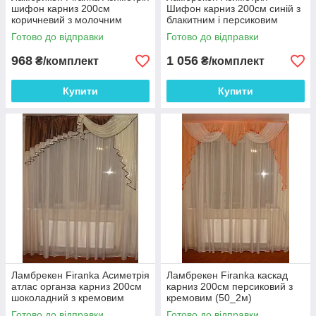
шифон карниз 200см
Шифон карниз 200см синій з
коричневий з молочним
блакитним і персиковим
(24_1_2м)
(28_2м)
Готово до відправки
Готово до відправки
968
1 056
₴/комплект
₴/комплект
Купити
Купити
Ламбрекен Firanka Асиметрія
Ламбрекен Firanka каскад
атлас органза карниз 200см
карниз 200см персиковий з
шоколадний з кремовим
кремовим (50_2м)
(30_1_2м)
Готово до відправки
Готово до відправки