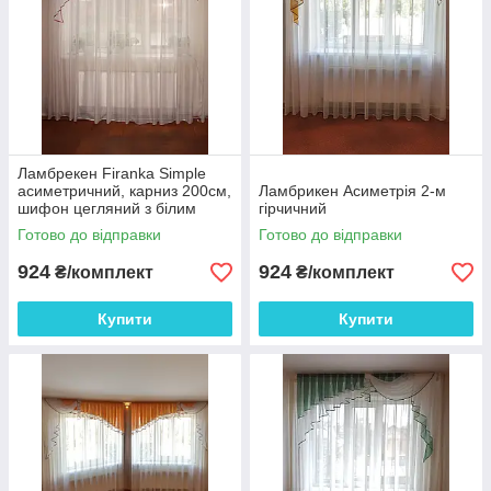
Ламбрекен Firanka Simple
асиметричний, карниз 200см,
Ламбрикен Асиметрія 2-м
шифон цегляний з білим
гірчичний
(20_1_2м)
Готово до відправки
Готово до відправки
924
924
₴/комплект
₴/комплект
Купити
Купити