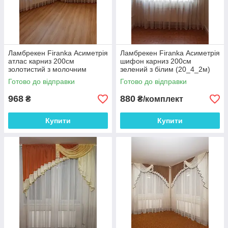
Ламбрекен Firanka Асиметрія
Ламбрекен Firanka Асиметрія
атлас карниз 200см
шифон карниз 200см
золотистий з молочним
зелений з білим (20_4_2м)
(20_3_2м)
Готово до відправки
Готово до відправки
968
880
₴
₴/комплект
Купити
Купити